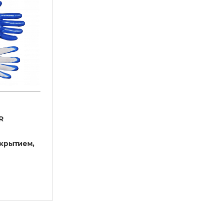
R
крытием,