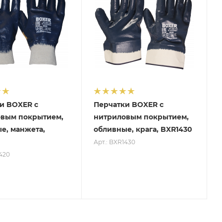
и BOXER с
Перчатки BOXER с
вым покрытием,
нитриловым покрытием,
е, манжета,
обливные, крага, BXR1430
Арт.: BXR1430
1420