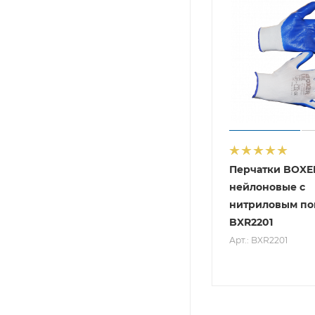
Перчатки BOXE
нейлоновые с
нитриловым по
BXR2201
Арт.: BXR2201