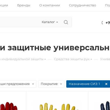
кции
Бренды
О компании
Сотрудничество
По
Каталог
+7
и защитные универсальн
—
—
а индивидуальной защиты
Средства защиты рук
Униве
аши предложения
Покрытие
Назначение СИЗ
: 1