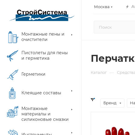
А
Москва
Монтажные пены и
очистители
Пистолеты для пены
Перчатк
и герметика
—
Каталог
Средств
Герметики
Клеящие составы
Бренд
Н
Монтажные
материалы и
силиконовые смазки
Инструменты