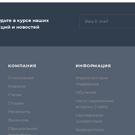
удьте в курсе наших
кций и новостей
КОМПАНИЯ
ИНФОРМАЦИЯ
О компании
Маркетинговая
поддержка
Новости
Обучение
Статьи
Часто задаваемые
Отзывы
вопросы (ЧаВо)
Реквизиты
Сертификаты
Вакансии
соответствия
Официальные
Видеоролики
документы