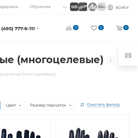
...
ддержка
Обучение
ВОЙТИ
0
0
0
 (495) 777-6-111
ые (многоцелевые)
5
рсальные (многоцелевые)
Очистить фильтр
Цвет
Размер перчаток