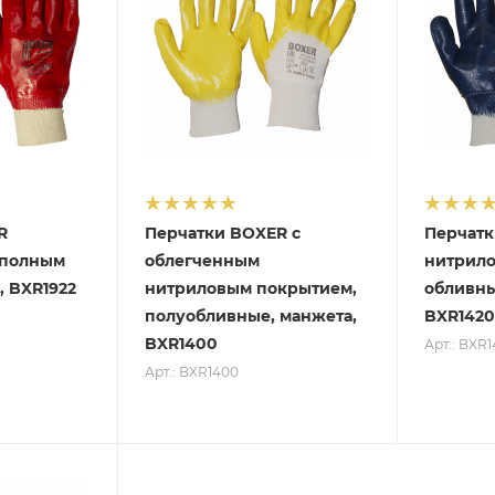
R
Перчатки BOXER с
Перчатк
 полным
облегченным
нитрило
 BXR1922
нитриловым покрытием,
обливны
полуобливные, манжета,
BXR1420
BXR1400
Арт.: BXR
Арт.: BXR1400