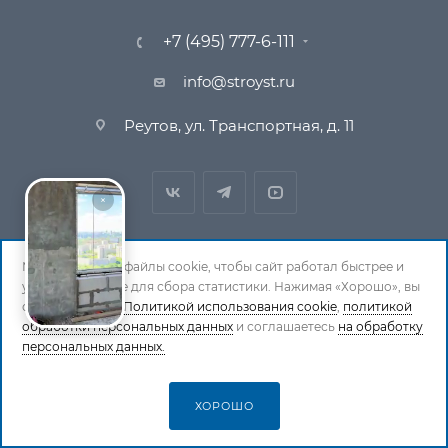
+7 (495) 777-6-111
info@stroyst.ru
Реутов, ул. Транспортная, д. 11
Мы используем файлы cookie, чтобы сайт работал быстрее и
удобнее, а также для сбора статистики. Нажимая «Хорошо», вы
© 1994-2026 СтройСистема. Все права защищены. При
соглашаетесь с
Политикой использования cookie
,
политикой
обработки персональных данных
копировании материалов ссылка на страницу-
и соглашаетесь
на обработку
персональных данных.
источник обязательна.
Политика обработки персональных данных
ХОРОШО
СТАТЬ ПАРТНЕРОМ