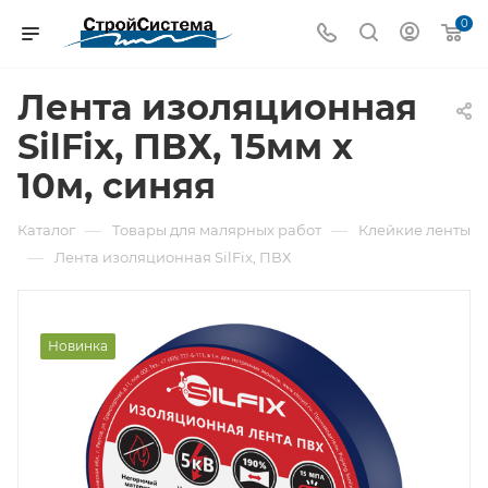
0
Лента изоляционная
SilFix, ПВХ, 15мм х
10м, синяя
—
—
Каталог
Товары для малярных работ
Клейкие ленты
—
Лента изоляционная SilFix, ПВХ
Новинка