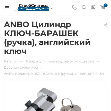
0
ANBO Цилиндр
КЛЮЧ-БАРАШЕК
(ручка), английский
ключ
—
—
Каталог
Товары для производства окон и дверей
—
Дверная фурнитура
ANBO Цилиндр КЛЮЧ-БАРАШЕК (ручка), английский ключ