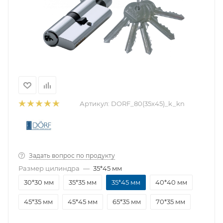
Артикул:
DORF_80(35x45)_k_kn
Задать вопрос по продукту
Размер цилиндра
—
35*45 мм
30*30 мм
35*35 мм
35*45 мм
40*40 мм
45*35 мм
45*45 мм
65*35 мм
70*35 мм