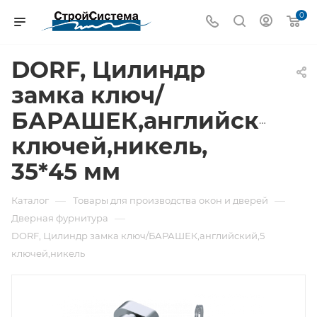
0
DORF, Цилиндр
замка ключ/
БАРАШЕК,английский,5
ключей,никель,
35*45 мм
—
—
Каталог
Товары для производства окон и дверей
—
Дверная фурнитура
DORF, Цилиндр замка ключ/БАРАШЕК,английский,5
ключей,никель