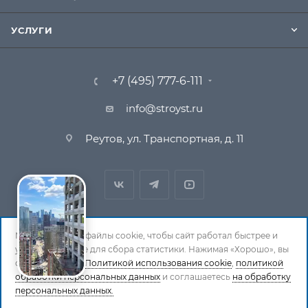
УСЛУГИ
+7 (495) 777-6-111
info@stroyst.ru
Реутов, ул. Транспортная, д. 11
Мы используем файлы cookie, чтобы сайт работал быстрее и
удобнее, а также для сбора статистики. Нажимая «Хорошо», вы
© 1994-2026 СтройСистема. Все права защищены. При
соглашаетесь с
Политикой использования cookie
,
политикой
обработки персональных данных
копировании материалов ссылка на страницу-
и соглашаетесь
на обработку
персональных данных.
источник обязательна.
Политика обработки персональных данных