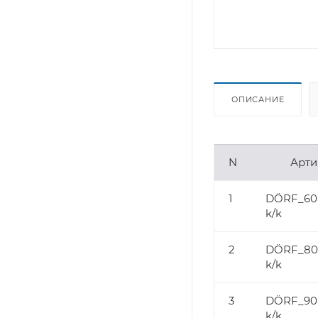
ОПИСАНИЕ
N
Арти
1
DÖRF_60(
k/k
2
DÖRF_80(
k/k
3
DÖRF_90(
k/k