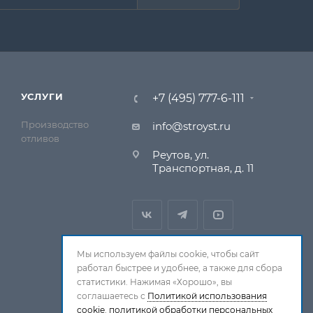
УСЛУГИ
+7 (495) 777-6-111
Производство
info@stroyst.ru
отливов
Реутов, ул.
Транспортная, д. 11
Мы используем файлы cookie, чтобы сайт
работал быстрее и удобнее, а также для сбора
статистики. Нажимая «Хорошо», вы
соглашаетесь с
Политикой использования
cookie
,
политикой обработки персональных