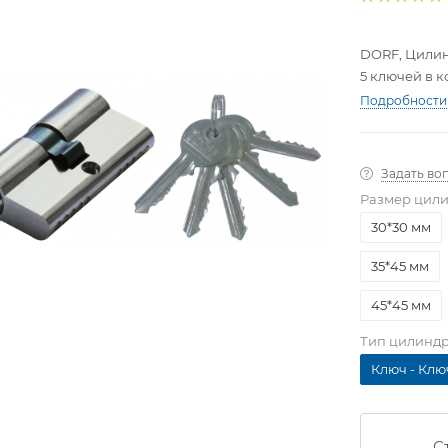
DORF, Цилин
5 ключей в 
Подробности
Задать во
Размер цил
30*30 мм
35*45 мм
45*45 мм
Тип цилинд
Ключ - Клю
С