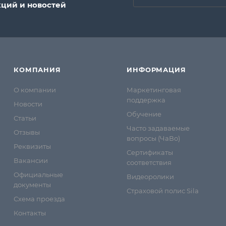
кций и новостей
КОМПАНИЯ
ИНФОРМАЦИЯ
О компании
Маркетинговая
поддержка
Новости
Обучение
Статьи
Часто задаваемые
Отзывы
вопросы (ЧаВо)
Реквизиты
Сертификаты
Вакансии
соответствия
Официальные
Видеоролики
документы
Страховой полис Sila
Схема проезда
Контакты