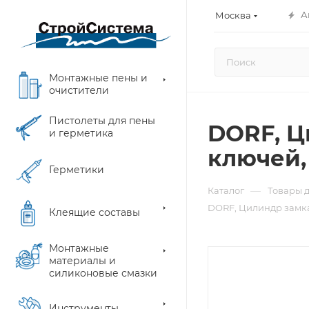
А
Москва
Монтажные пены и
очистители
Пистолеты для пены
DORF, Ц
и герметика
ключей,
Герметики
—
Каталог
Товары д
DORF, Цилиндр замка
Клеящие составы
Монтажные
материалы и
силиконовые смазки
Инструменты