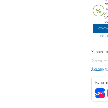
п
п
у
у
с
СТАТ
ВОЙТ
Характе
Бренд
—
Все харак
Купить