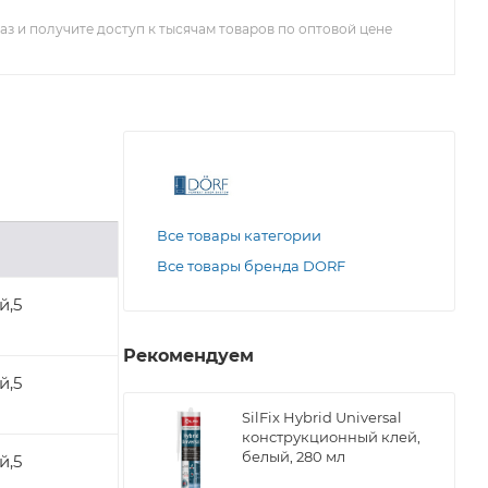
з и получите доступ к тысячам товаров по оптовой цене
Все товары категории
Все товары бренда DORF
й,5
Рекомендуем
й,5
SilFix Hybrid Universal
конструкционный клей,
белый, 280 мл
й,5