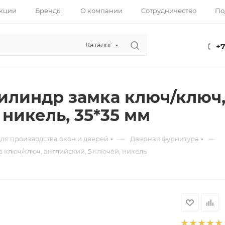
кции
Бренды
О компании
Сотрудничество
По
Каталог
+7
илиндр замка ключ/ключ,
 никель, 35*35 мм
—
—
ля производства окон и дверей
Дверная фурнитура
 ключ/ключ, английский, 5 ключей, никель