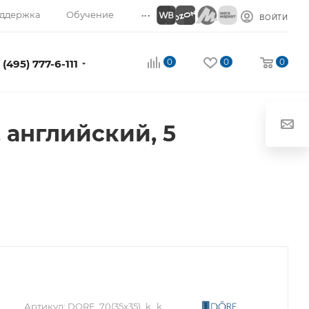
...
ддержка
Обучение
ВОЙТИ
0
0
0
 (495) 777-6-111
 английский, 5
Артикул:
DORF_70(35x35)_k_k