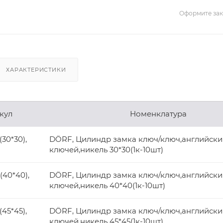
Оформите зака
ХАРАКТЕРИСТИКИ
кул
Номенклатура
30*30),
DÖRF, Цилиндр замка ключ/ключ,английски
ключей,никель 30*30(1к-10шт)
40*40),
DÖRF, Цилиндр замка ключ/ключ,английски
ключей,никель 40*40(1к-10шт)
45*45),
DÖRF, Цилиндр замка ключ/ключ,английски
ключей,никель 45*45(1к-10шт)