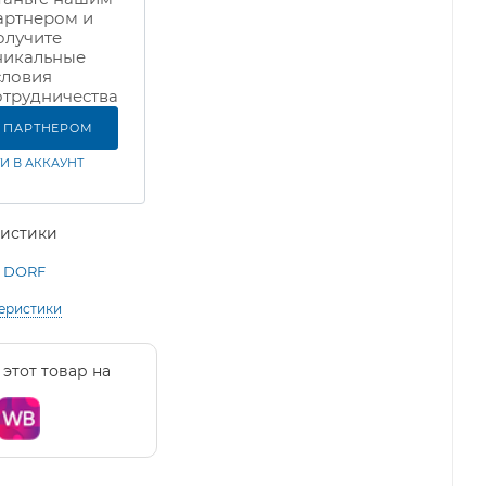
артнером и
олучите
никальные
словия
отрудничества
Ь ПАРТНЕРОМ
И В АККАУНТ
ристики
DORF
теристики
 этот товар на