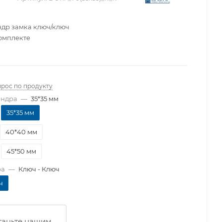
др замка ключ/ключ
комплекте
прос по продукту
индра
—
35*35 мм
35*35 мм
40*40 мм
45*50 мм
ра
—
Ключ - Ключ
ч
таньте нашим