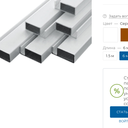
Задать во
Цвет
—
Сер
Длина
—
6 
1.5 м
6 
С
п
п
у
у
с
СТАТ
ВОЙТ