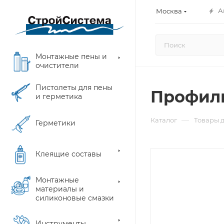
А
Москва
Монтажные пены и
очистители
Пистолеты для пены
Профиль
и герметика
—
Каталог
Товары д
Герметики
Клеящие составы
Монтажные
материалы и
силиконовые смазки
Инструменты