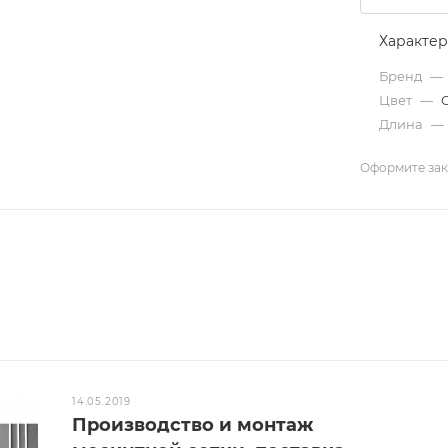
Характе
Бренд
—
Цвет
—
С
Длина
—
Оформите зака
14.05.2019
Производство и монтаж