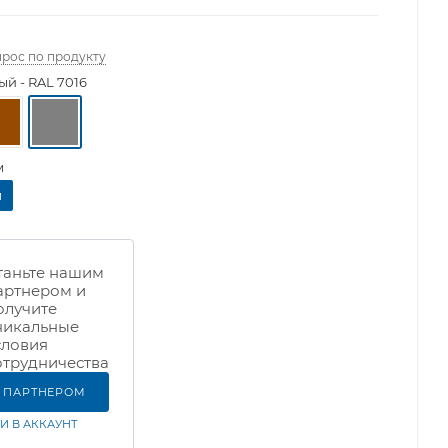
прос по продукту
ый - RAL 7016
м
м
таньте нашим
артнером и
олучите
никальные
словия
отрудничества
Ь ПАРТНЕРОМ
И В АККАУНТ