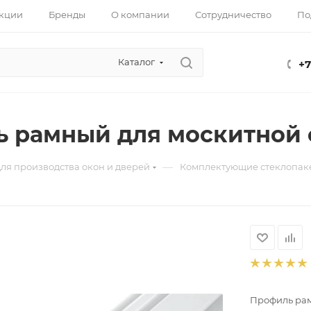
кции
Бренды
О компании
Сотрудничество
По
Каталог
+7
 рамный для москитной с
—
ля производства окон и дверей
Комплектующие стеклопак
Профиль рам