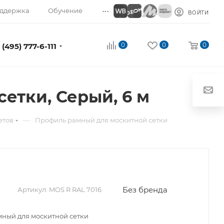
...
ддержка
Обучение
ВОЙТИ
0
0
0
 (495) 777-6-111
етки, Серый, 6 м
—
етов
Профиль рамный для москитной сетки
Без бренда
Артикул:
MOS R RAL 7016
ный для москитной сетки