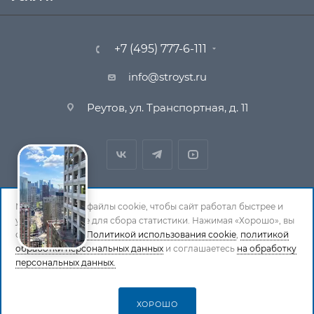
+7 (495) 777-6-111
info@stroyst.ru
Реутов, ул. Транспортная, д. 11
Мы используем файлы cookie, чтобы сайт работал быстрее и
удобнее, а также для сбора статистики. Нажимая «Хорошо», вы
© 1994-2026 СтройСистема. Все права защищены. При
соглашаетесь с
Политикой использования cookie
,
политикой
обработки персональных данных
и соглашаетесь
на обработку
копировании материалов ссылка на страницу-
персональных данных.
источник обязательна.
Политика обработки персональных данных
ХОРОШО