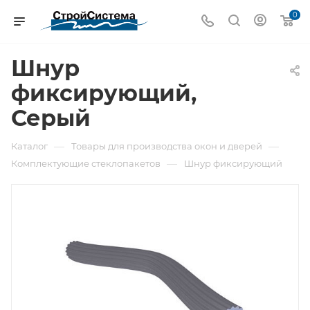
0
Шнур
фиксирующий,
Серый
—
—
Каталог
Товары для производства окон и дверей
—
Комплектующие стеклопакетов
Шнур фиксирующий