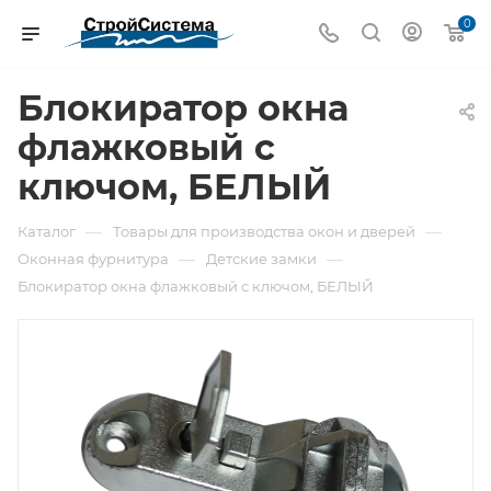
0
Блокиратор окна
флажковый с
ключом, БЕЛЫЙ
—
—
Каталог
Товары для производства окон и дверей
—
—
Оконная фурнитура
Детские замки
Блокиратор окна флажковый с ключом, БЕЛЫЙ