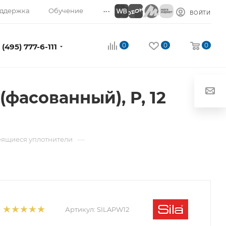
...
ддержка
Обучение
ВОЙТИ
0
0
0
 (495) 777-6-111
фасованный), P, 12
—
ящиеся уплотнители
Артикул:
SILAPW12