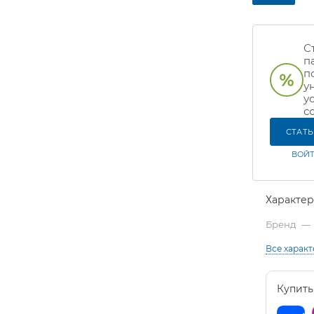
С
п
п
у
у
с
СТАТ
ВОЙТ
Характе
Бренд
—
Все харак
Купить