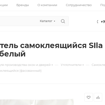
кции
Бренды
О компании
Сотрудничество
По
Каталог
+7
тель самоклеящийся SIla (
 белый
—
—
ля производства окон и дверей
Уплотнители
Самокле
моклеящийся (фасованный)