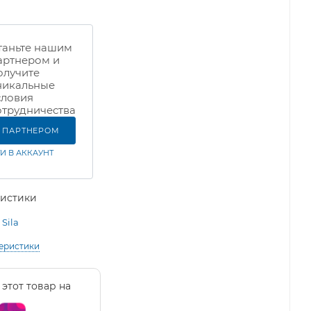
таньте нашим
артнером и
олучите
никальные
словия
отрудничества
Ь ПАРТНЕРОМ
И В АККАУНТ
ристики
Sila
теристики
 этот товар на