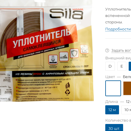
Уплотнитель
вспененной 
стороны.
Подробности
Задать во
Внешний вид
D
E
Цвет
—
Бел
Длина
—
12
12 м
10 
Количество 
30 шт.