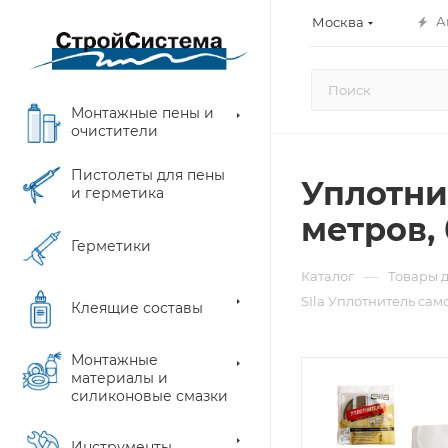
А
Москва
Монтажные пены и
очистители
Пистолеты для пены
Уплотни
и герметика
метров,
Герметики
—
Каталог
Товары д
SIla Уплотнитель са
Клеящие составы
Монтажные
материалы и
силиконовые смазки
Инструменты