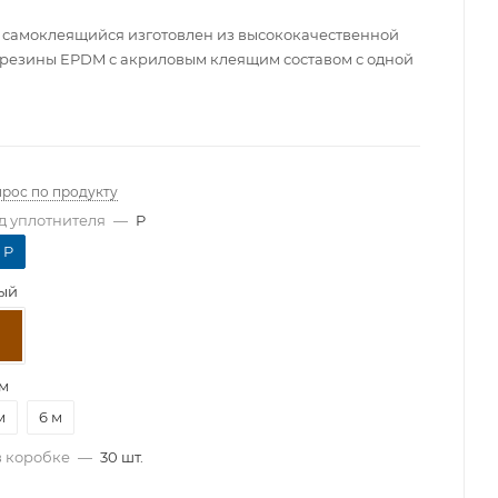
 самоклеящийся изготовлен из высококачественной
резины EPDM с акриловым клеящим составом с одной
прос по продукту
 уплотнителя
—
P
P
ый
 м
м
6 м
в коробке
—
30 шт.