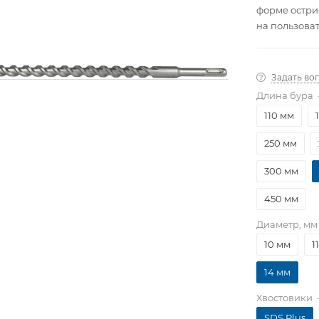
форме остри
на пользова
с центриров
независимой
который гар
Задать во
Длина бура
110 мм
250 мм
300 мм
450 мм
Диаметр, мм
10 мм
1
14 мм
Хвостовики
SDS Plus