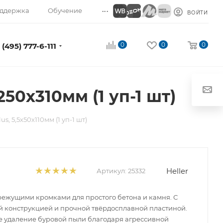
...
ддержка
Обучение
ВОЙТИ
0
0
0
 (495) 777-6-111
250х310мм (1 уп-1 шт)
s, 5,5х50х110мм (1 уп-1 шт)
Heller
Артикул:
25332
 режущими кромками для простого бетона и камня. С
 конструкцией и прочной твёрдосплавной пластиной.
 удаление буровой пыли благодаря агрессивной