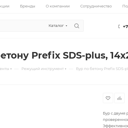
кции
Бренды
О компании
Сотрудничество
По
Каталог
+7
етону Prefix SDS-plus, 14х
—
—
енты
Режущий инструмент
Бур по бетону Prefix SDS-plu
Бур с двумя
проверенной
Эффективное