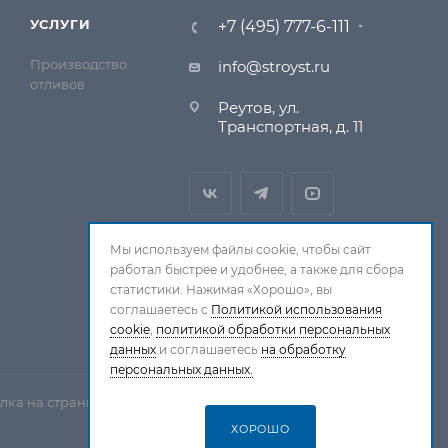
УСЛУГИ
+7 (495) 777-6-111
Производство
info@stroyst.ru
отливов
Реутов, ул.
Транспортная, д. 11
Мы используем файлы cookie, чтобы сайт
работал быстрее и удобнее, а также для сбора
статистики. Нажимая «Хорошо», вы
соглашаетесь с
Политикой использования
cookie
,
политикой обработки персональных
данных
и соглашаетесь
на обработку
персональных данных.
лка на страницу-источник обязательна.
ХОРОШО