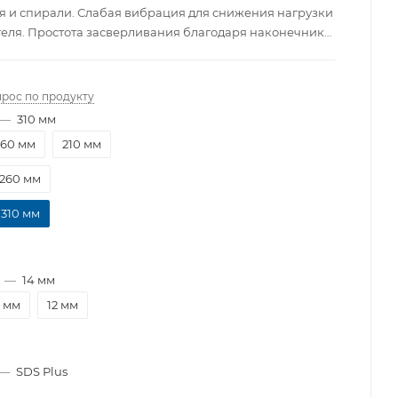
я и спирали. Слабая вибрация для снижения нагрузки
теля. Простота засверливания благодаря наконечнику
анием. Все буры Heller обладают сертификатом
 Ассоциации производителей стенных сверл (PGM),
антирует создание надежных систем соединений.
прос по продукту
—
310 мм
160 мм
210 мм
260 мм
310 мм
—
14 мм
1 мм
12 мм
—
SDS Plus