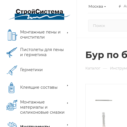
А
Москва
Монтажные пены и
очистители
Пистолеты для пены
Бур по б
и герметика
—
Каталог
Инструм
Герметики
Клеящие составы
Монтажные
материалы и
силиконовые смазки
Инструменты