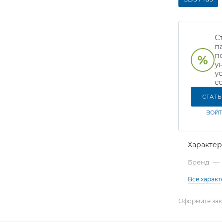
С
п
п
у
у
с
СТАТ
ВОЙТ
Характе
Бренд
—
Все харак
Оформите зака