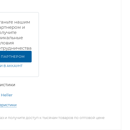
таньте нашим
артнером и
олучите
никальные
словия
отрудничества
Ь ПАРТНЕРОМ
И В АККАУНТ
ристики
Heller
теристики
з и получите доступ к тысячам товаров по оптовой цене