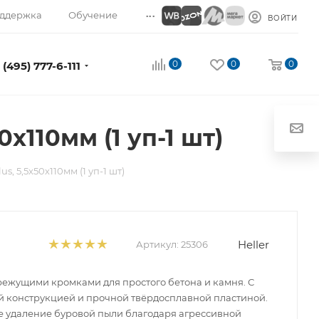
...
ддержка
Обучение
ВОЙТИ
0
0
0
 (495) 777-6-111
0х110мм (1 уп-1 шт)
s, 5,5х50х110мм (1 уп-1 шт)
Heller
Артикул:
25306
 режущими кромками для простого бетона и камня. С
 конструкцией и прочной твёрдосплавной пластиной.
 удаление буровой пыли благодаря агрессивной