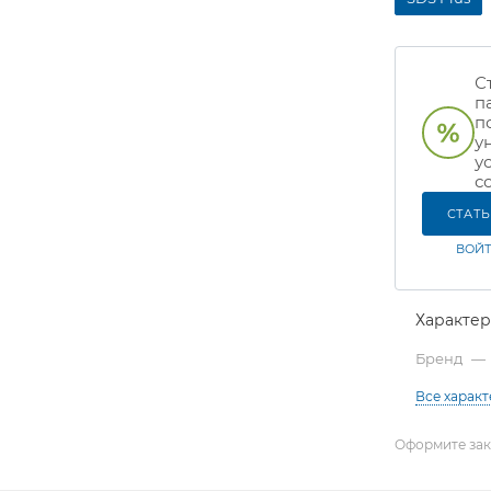
С
п
п
у
у
с
СТАТ
ВОЙТ
Характе
Бренд
—
Все харак
Оформите зака