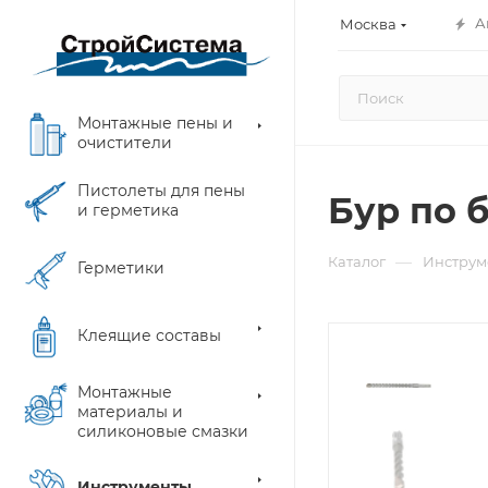
А
Москва
Монтажные пены и
очистители
Пистолеты для пены
Бур по б
и герметика
—
Каталог
Инструм
Герметики
Клеящие составы
Монтажные
материалы и
силиконовые смазки
Инструменты