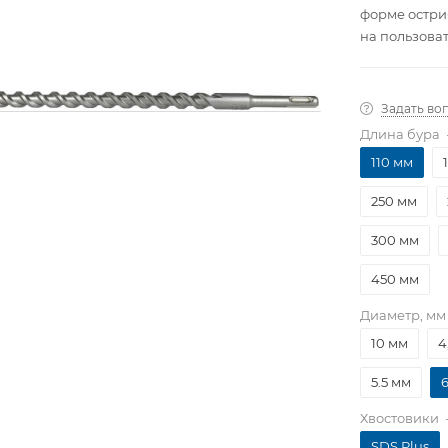
форме остри
на пользова
с центриров
независимой
который гар
Задать во
Длина бура
110 мм
250 мм
300 мм
450 мм
Диаметр, мм
10 мм
4
5.5 мм
Хвостовики
SDS Plus