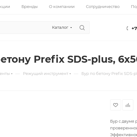
кции
Бренды
О компании
Сотрудничество
По
Каталог
+7
етону Prefix SDS-plus, 6х5
—
—
енты
Режущий инструмент
Бур по бетону Prefix SDS-plu
Бур с двумя
проверенной
Эффективное