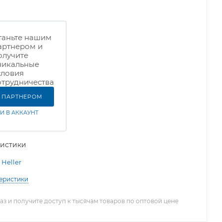
таньте нашим
артнером и
олучите
никальные
словия
отрудничества
Ь ПАРТНЕРОМ
И В АККАУНТ
ристики
Heller
теристики
з и получите доступ к тысячам товаров по оптовой цене