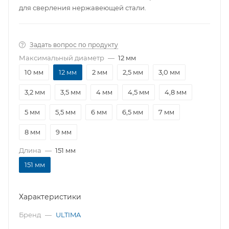
для сверления нержавеющей стали.
Задать вопрос по продукту
Максимальный диаметр
—
12 мм
10 мм
12 мм
2 мм
2,5 мм
3,0 мм
3,2 мм
3,5 мм
4 мм
4,5 мм
4,8 мм
5 мм
5,5 мм
6 мм
6,5 мм
7 мм
8 мм
9 мм
Длина
—
151 мм
151 мм
Характеристики
Бренд
—
ULTIMA