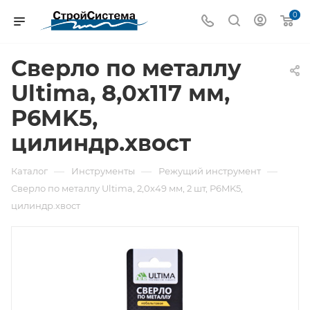
0
Сверло по металлу
Ultima, 8,0х117 мм,
P6MK5,
цилиндр.хвост
—
—
—
Каталог
Инструменты
Режущий инструмент
Сверло по металлу Ultima, 2,0х49 мм, 2 шт, P6MK5,
цилиндр.хвост