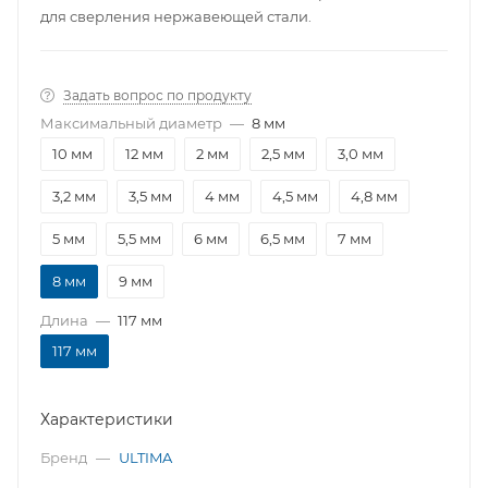
для сверления нержавеющей стали.
Задать вопрос по продукту
Максимальный диаметр
—
8 мм
10 мм
12 мм
2 мм
2,5 мм
3,0 мм
3,2 мм
3,5 мм
4 мм
4,5 мм
4,8 мм
5 мм
5,5 мм
6 мм
6,5 мм
7 мм
8 мм
9 мм
Длина
—
117 мм
117 мм
Характеристики
Бренд
—
ULTIMA