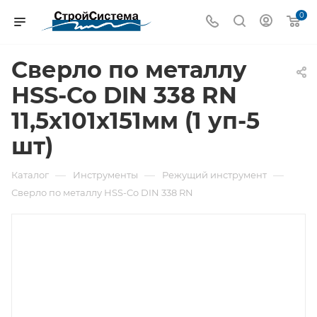
0
Сверло по металлу
НSS-Co DIN 338 RN
11,5x101x151мм (1 уп-5
шт)
—
—
—
Каталог
Инструменты
Режущий инструмент
Сверло по металлу НSS-Co DIN 338 RN