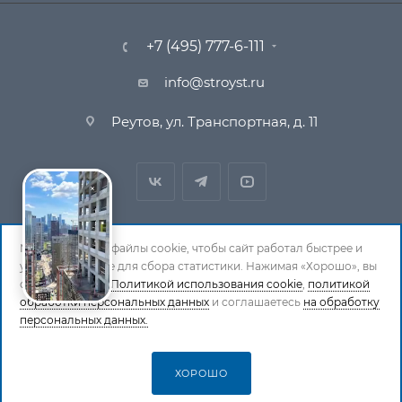
+7 (495) 777-6-111
info@stroyst.ru
Реутов, ул. Транспортная, д. 11
Мы используем файлы cookie, чтобы сайт работал быстрее и
удобнее, а также для сбора статистики. Нажимая «Хорошо», вы
© 1994-2026 СтройСистема. Все права защищены. При
соглашаетесь с
Политикой использования cookie
,
политикой
обработки персональных данных
копировании материалов ссылка на страницу-
и соглашаетесь
на обработку
персональных данных.
источник обязательна.
Политика обработки персональных данных
ХОРОШО
СТАТЬ ПАРТНЕРОМ