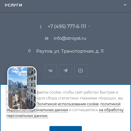
УСЛУГИ
+7 (495) 777-6-111
info@stroyst.ru
Реутов, ул. Транспортная, д. 11
Мы используем файлы cookie, чтобы сайт работал быстрее и
удобнее, а также для сбора статистики. Нажимая «Хорошо», вы
© 1994-2026 СтройСистема. Все права защищены. При
соглашаетесь с
Политикой использования cookie
,
политикой
обработки персональных данных
копировании материалов ссылка на страницу-
и соглашаетесь
на обработку
персональных данных.
источник обязательна.
Политика обработки персональных данных