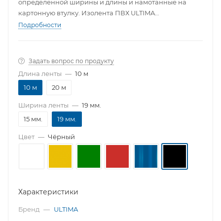
определенной ширины и длины и намотанные на
картонную втулку. Изолента ПВХ ULTIMA
изготавливается в соответствии со всей необходимой
Подробности
нормативно-технической документацией.
Задать вопрос по продукту
Длина ленты
—
10 м
10 м
20 м
Ширина ленты
—
19 мм.
15 мм.
19 мм.
Цвет
—
Чёрный
Характеристики
Бренд
—
ULTIMA