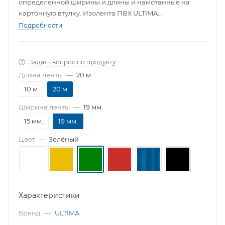
определенной ширины и длины и намотанные на
картонную втулку. Изолента ПВХ ULTIMA
изготавливается в соответствии со всей необходимой
Подробности
нормативно-технической документацией.
Задать вопрос по продукту
Длина ленты
—
20 м
10 м
20 м
Ширина ленты
—
19 мм.
15 мм.
19 мм.
Цвет
—
Зелёный
Характеристики
Бренд
—
ULTIMA