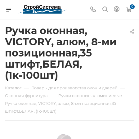
0
Ручка оконная,
VICTORY, алюм, 8-ми
позиционная,35
штифт,БЕЛАЯ,
(1к-100шт)
—
—
Каталог
Товары для производства окон и дверей
—
—
Оконная фурнитура
Ручки оконные алюминиевые
Ручка оконная, VICTORY, алюм, 8-ми позиционная,35
штифт,БЕЛАЯ, (1к-100шт)