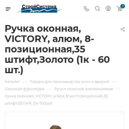
0
Ручка оконная,
VICTORY, алюм, 8-
позиционная,35
штифт,Золото (1к - 60
шт.)
—
—
Каталог
Товары для производства окон и дверей
—
—
Оконная фурнитура
Ручки оконные алюминиевые
Ручка оконная, VICTORY, алюм, 8-ми позиционная,35
штифт,БЕЛАЯ, (1к-100шт)