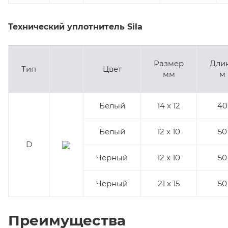
Технический уплотнитель Sila
Размер
Дли
Тип
Цвет
мм
м
Белый
14 x 12
40
Белый
12 x 10
50
D
Черный
12 x 10
50
Черный
21 x 15
50
Преимущества