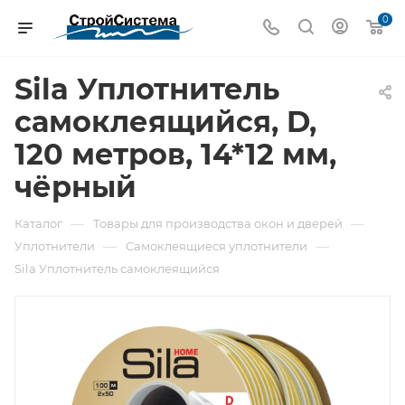
0
Sila Уплотнитель
самоклеящийся, D,
120 метров, 14*12 мм,
чёрный
—
—
Каталог
Товары для производства окон и дверей
—
—
Уплотнители
Самоклеящиеся уплотнители
Sila Уплотнитель самоклеящийся