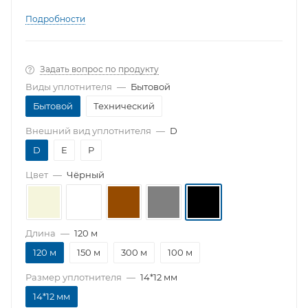
Подробности
Задать вопрос по продукту
Виды уплотнителя
—
Бытовой
Бытовой
Технический
Внешний вид уплотнителя
—
D
D
E
P
Цвет
—
Чёрный
Длина
—
120 м
120 м
150 м
300 м
100 м
Размер уплотнителя
—
14*12 мм
14*12 мм