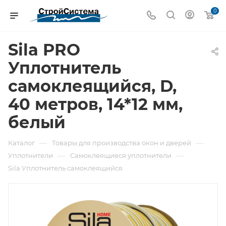
0
Sila PRO
Уплотнитель
самоклеящийся, D,
40 метров, 14*12 мм,
белый
—
—
Каталог
Товары для производства окон и дверей
—
—
Уплотнители
Самоклеящиеся уплотнители
Sila Уплотнитель самоклеящийся