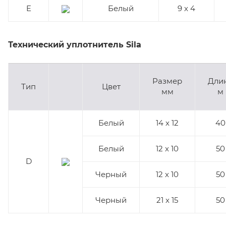
E
Белый
9 x 4
Технический уплотнитель Sila
Размер
Дли
Тип
Цвет
мм
м
Белый
14 x 12
40
Белый
12 x 10
50
D
Черный
12 x 10
50
Черный
21 x 15
50